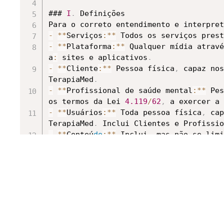
### 
I
.
 Definições

Para o correto entendimento e interpret
-
**
Serviços
:
**
 Todos os serviços prest
-
**
Plataforma
:
**
 Qualquer mídia atravé
a
:
 sites e aplicativos
.
-
**
Cliente
:
**
 Pessoa física
,
 capaz nos
TerapiaMed
.
-
**
Profissional de saúde mental
:
**
 Pes
os termos da Lei 
4.119
/
62
,
 a exercer a 
-
**
Usuários
:
**
 Toda pessoa física
,
 cap
TerapiaMed
.
 Inclui Clientes e Profissio
-
**
Conteú
do
:
**
 Inclui
,
 mas não se limi
disponibilizadas em qualquer outra mídi
-
**
Conteú
do
do
 Profissional de saúde m
Plataforma
,
 independentemente da mídia
.
-
**
Conteú
do
 da TerapiaMed
:
**
 Todo cont
terceiros
,
 não abrangendo o conteú
do
 pu
-
**
Link
:
**
 Objeto que direciona o inte
### 
II
.