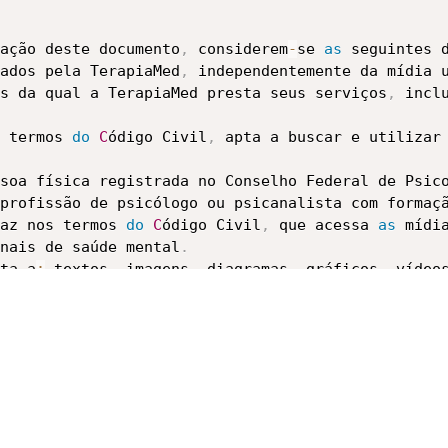
ação deste documento
,
 considerem
-
se 
as
 seguintes 
ados pela TerapiaMed
,
 independentemente da mídia 
s da qual a TerapiaMed presta seus serviços
,
 incl
 termos 
do
C
ódigo Civil
,
 apta a buscar e utilizar 
soa física registrada no Conselho Federal de Psic
profissão de psicólogo ou psicanalista com formaç
az nos termos 
do
C
ódigo Civil
,
 que acessa 
as
 mídia
nais de saúde mental
.
ta a
:
 textos
,
 imagens
,
 diagramas
,
 gráficos
,
 vídeos
a
,
 quer produzidos pelo Usuário
,
 quer pela Terapi
ental
:
**
 Todo conteú
do
 publicado pelo Profissional
eú
do
 publicado pela TerapiaMed
,
 além de qualquer 
blicado pelos usuários
.
rnauta a um endereço na Internet
.