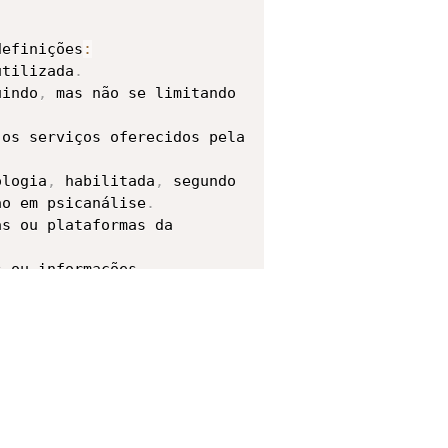
definições
:
utilizada
.
uindo
,
 mas não se limitando 
os serviços oferecidos pela 
ologia
,
 habilitada
,
 segundo 
ão em psicanálise
.
s ou plataformas da 
 ou informações 
aMed
.
 de saúde mental na 
conteú
do
 licenciado de 