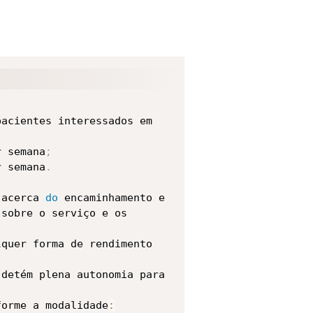
evidamente habilitados
,
lataforma
.
ntre o Profissional de 
sem a necessidade de 
 de suas próprias 
acientes interessados em 
lho
.
 Dessa forma
,
 a 
 data ou horário de 
r semana
;
ausa
r semana
.
.
 o Cliente
 acerca 
do
.
 encaminhamento e 
A
 TerapiaMed se 
financeiras
sobre o serviço e os 
,
 ou falta 
quer forma de rendimento 
s e Condições Gerais de Uso
.
 detém plena autonomia para 
tos da vida civil
forme a modalidade
.
:
O
 uso por 