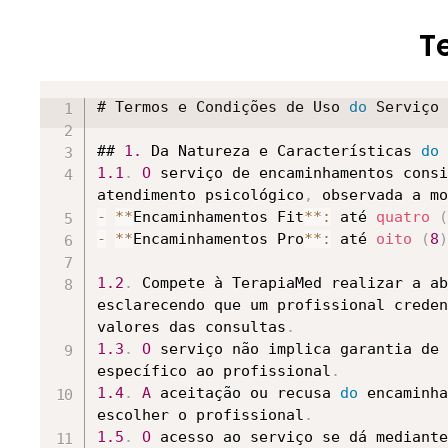
A
 Plataforma TerapiaMed permite aos Usu
T
conforme os termos 
do
C
ódigo Civil
,
 cad
As consultas são realizadas de maneira 
saúde mental e o Paciente
# Termos e Condições de Uso 
.
 Isso permite
do
 Serviço 
deslocamento a um consultório
.
## 
1.
 Da Natureza e Características 
do
É de responsabilidade exclusiva dos Pro
1.1
.
O
 serviço de encaminhamentos consi
informações
atendimento psicológico
,
 a escolha da plataforma de
,
 observada a mo
TerapiaMed se exime de qualquer respons
-
**
Encaminhamentos Fit
**
:
 até 
quatro
(
consulta
-
**
Encaminhamentos Pro
,
 ou qualquer outro dano moral 
**
:
 até 
oito
(
8
)
Todo o pagamento e repasse de valores é
1.2
.
 Compete à TerapiaMed realizar a ab
exime de qualquer responsabilidade por 
esclarecendo que um profissional creden
destas
valores das consultas
,
 entre o Profissional de saúde 
.
1.3
.
O
 serviço não implica garantia de 
Ao acessar a Plataforma
específico ao profissional
,
 o Usuário decl
.
1.4
.
A
 aceitação ou recusa 
do
 encaminha
### 
escolher o profissional
III
.
 Requisitos para Realização 
.
do
 
Os serviços desta Plataforma devem ser 
1.5
.
O
 acesso ao serviço se dá mediante