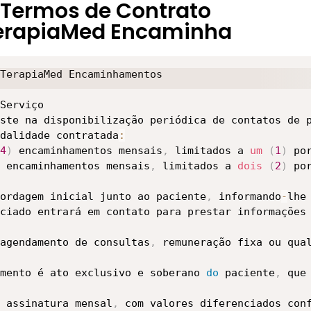
Termos de Contrato
ários a busca por Profissionais de saúde mental d
erapiaMed Encaminha
astrados no Conselho Federal de Psicologia e na P
virtual
,
 por meio de site ou aplicativo acordado e
 aos Clientes acesso aos serviços de psicoterapia 
TerapiaMed Encaminhamentos

fissionais de saúde mental a veracidade e exatidão
ste na disponibilização periódica de contatos de p
 realização 
dalidade contratada
do
 atendimento
:
,
 e seu método de traba
abilidade por cancelamentos
4
)
 encaminhamentos mensais
,
,
 limitados a 
 atrasos
,
 mudanç
um
(
as
1
)
 de
 po
ou material aos Usuários ao qual não tiver dado c
 encaminhamentos mensais
,
 limitados a 
dois
(
2
)
 po
 realizado entre o Profissional de saúde mental e
ordagem inicial junto ao paciente
,
 informando
-
lhe
dano moral ou material relacionado às transações 
ciado entrará em contato para prestar informações 
mental e o Cliente
.
agendamento de consultas
,
 remuneração fixa ou qual
ara ter lido
,
 compreendido e aceitado estes Termo
mento é ato exclusivo e soberano 
do
 paciente
,
 que
Cadastro

usados apenas por pessoas capazes de exercer os a
 assinatura mensal
,
 com valores diferenciados con