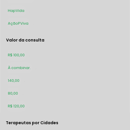
HapVida
25
AçãoPViva
24
Valor da consulta
R$ 100,00
310
À combinar.
286
140,00
207
80,00
178
R$ 120,00
153
Terapeutas por Cidades