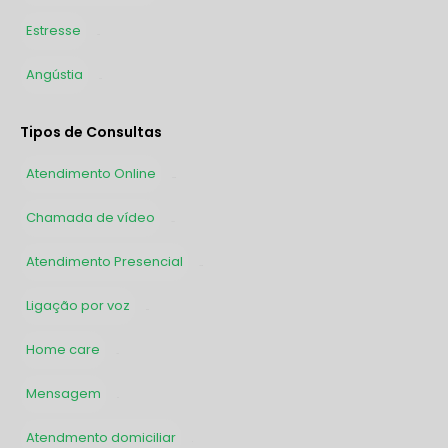
Estresse
730
Angústia
729
Tipos de Consultas
Atendimento Online
2938
Chamada de vídeo
1627
Atendimento Presencial
1328
Ligação por voz
565
Home care
162
Mensagem
39
Atendmento domiciliar
2