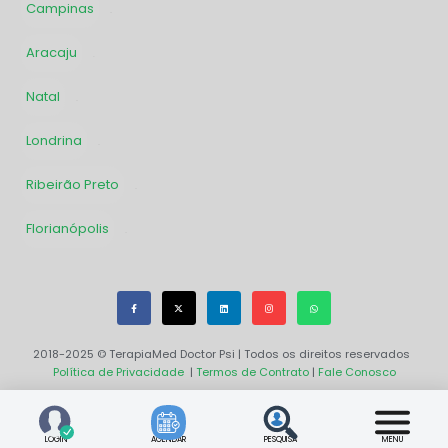
Campinas
48
Aracaju
31
Natal
30
Londrina
30
Ribeirão Preto
30
Florianópolis
29
2018-2025 © TerapiaMed Doctor Psi | Todos os direitos reservados
Política de Privacidade
|
Termos de Contrato
|
Fale Conosco
LOGIN
AGENDAR
PESQUISA
MENU