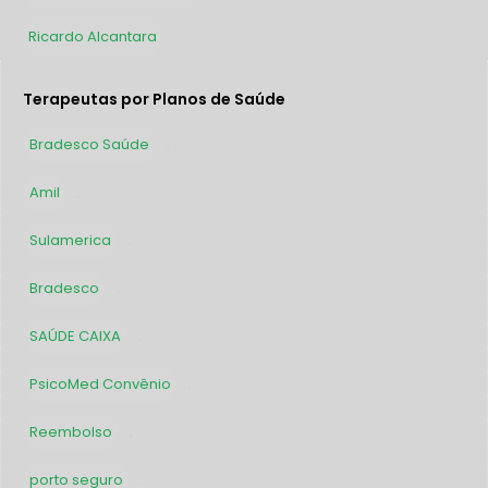
Ricardo Alcantara
1
Terapeutas por Planos de Saúde
Bradesco Saúde
69
Amil
63
Sulamerica
45
Bradesco
33
SAÚDE CAIXA
32
PsicoMed Convênio
31
Reembolso
28
porto seguro
26