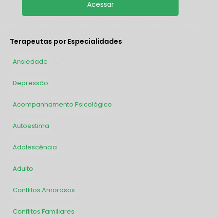
Terapeutas por Especialidades
Ansiedade
1903
Depressão
1609
Acompanhamento Psicológico
1417
Autoestima
1300
Adolescência
991
Adulto
987
Conflitos Amorosos
873
Conflitos Familiares
789