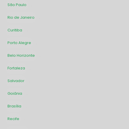
São Paulo
387
Rio de Janeiro
236
Curitiba
142
Porto Alegre
132
Belo Horizonte
120
Fortaleza
75
Salvador
70
Goiânia
64
Brasília
59
Recife
55