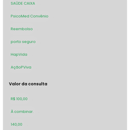
SAÚDE CAIXA
32
PsicoMed Convênio
31
Reembolso
28
porto seguro
26
HapVida
25
AçãoPViva
24
Valor da consulta
R$ 100,00
310
À combinar.
286
140,00
207