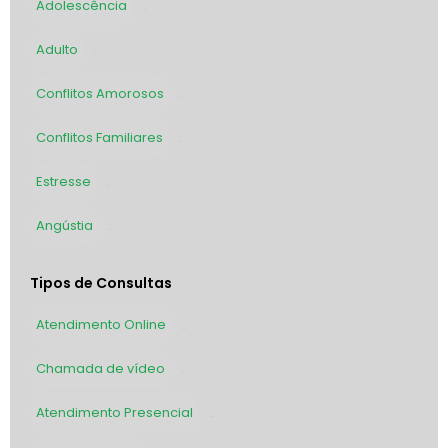
Adolescência
989
Adulto
983
Conflitos Amorosos
873
Conflitos Familiares
789
Estresse
729
Angústia
729
Tipos de Consultas
Atendimento Online
2930
Chamada de vídeo
1626
Atendimento Presencial
1326