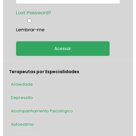
Lost Password?
Lembrar-me
Terapeutas por Especialidades
Ansiedade
1898
Depressão
1605
Acompanhamento Psicológico
1414
Autoestima
1298