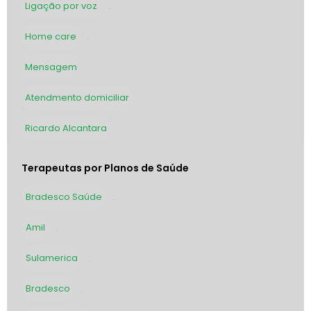
Ligação por voz
564
Home care
161
Mensagem
39
Atendmento domiciliar
2
Ricardo Alcantara
1
Terapeutas por Planos de Saúde
Bradesco Saúde
69
Amil
63
Sulamerica
45
Bradesco
33