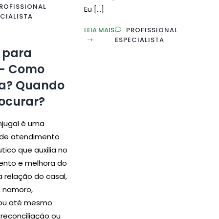
ROFISSIONAL
Eu […]
CIALISTA
LEIA MAIS
PROFISSIONAL
ESPECIALISTA
 para
 – Como
na? Quando
ocurar?
njugal é uma
de atendimento
tico que auxilia no
ento e melhora do
 relação do casal,
m namoro,
ou até mesmo
reconciliação ou