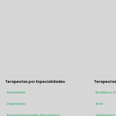
Terapeutas por Especialidades
Terapeutas
Ansiedade
Bradesco S
1898
Depressão
Amil
1605
63
Acompanhamento Psicológico
Sulamerica