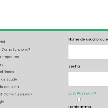
Nome de usuário ou 
cial
s: Como funciona?
 terapeutas
es
Senha
ialidades
s de Saúde
 da consulta
Lost Password?
nal: Como funciona?
gin
Lembrar-me