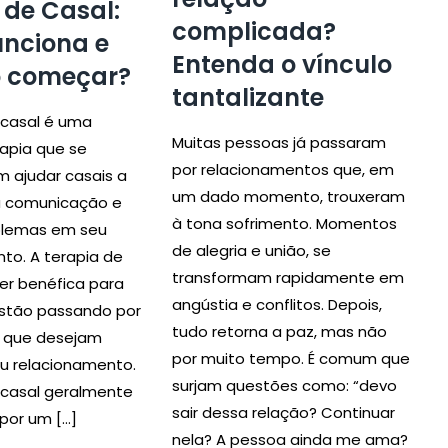
 de Casal:
complicada?
nciona e
Entenda o vínculo
 começar?
tantalizante
 casal é uma
Muitas pessoas já passaram
apia que se
por relacionamentos que, em
 ajudar casais a
um dado momento, trouxeram
a comunicação e
à tona sofrimento. Momentos
oblemas em seu
de alegria e união, se
to. A terapia de
transformam rapidamente em
er benéfica para
angústia e conflitos. Depois,
estão passando por
tudo retorna a paz, mas não
u que desejam
por muito tempo. É comum que
eu relacionamento.
surjam questões como: “devo
 casal geralmente
sair dessa relação? Continuar
por um […]
nela? A pessoa ainda me ama?