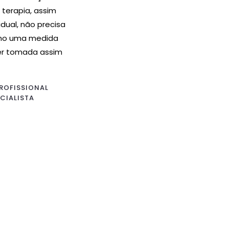
a terapia, assim
idual, não precisa
omo uma medida
er tomada assim
]
ROFISSIONAL
CIALISTA