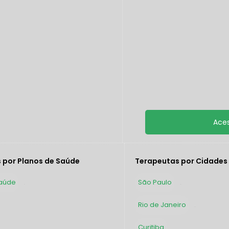
 por Planos de Saúde
Terapeutas por Cidades
aúde
São Paulo
69
387
Rio de Janeiro
236
Curitiba