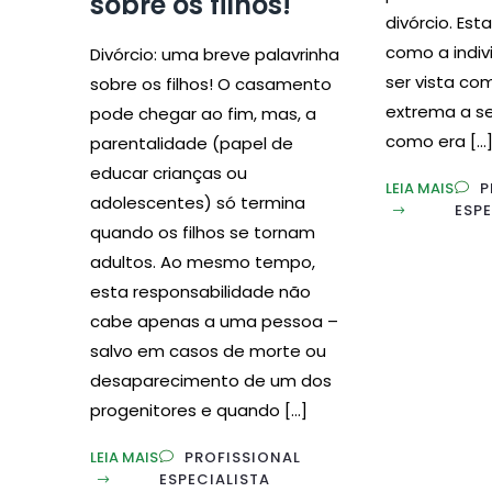
sobre os filhos!
divórcio. Est
como a indiv
Divórcio: uma breve palavrinha
ser vista c
sobre os filhos! O casamento
extrema a s
pode chegar ao fim, mas, a
como era […
parentalidade (papel de
educar crianças ou
LEIA MAIS
P
adolescentes) só termina
ESPE
quando os filhos se tornam
adultos. Ao mesmo tempo,
esta responsabilidade não
cabe apenas a uma pessoa –
salvo em casos de morte ou
desaparecimento de um dos
progenitores e quando […]
LEIA MAIS
PROFISSIONAL
ESPECIALISTA