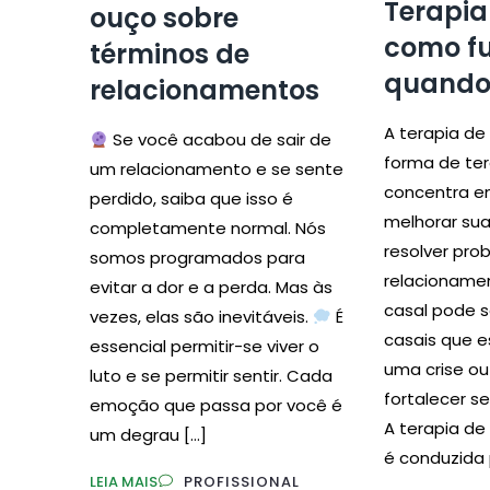
Terapia
ouço sobre
como fu
términos de
quando
relacionamentos
A terapia de
Se você acabou de sair de
forma de ter
um relacionamento e se sente
concentra em
perdido, saiba que isso é
melhorar su
completamente normal. Nós
resolver pr
somos programados para
relacionamen
evitar a dor e a perda. Mas às
casal pode s
vezes, elas são inevitáveis.
É
casais que 
essencial permitir-se viver o
uma crise o
luto e se permitir sentir. Cada
fortalecer s
emoção que passa por você é
A terapia de
um degrau […]
é conduzida 
LEIA MAIS
PROFISSIONAL