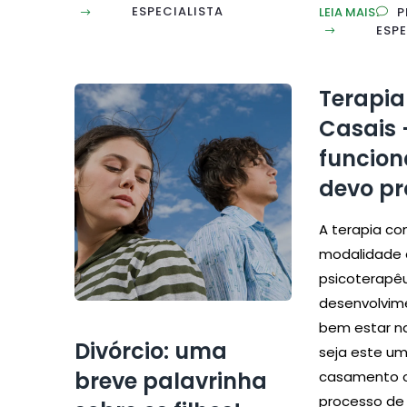
ESPECIALISTA
LEIA MAIS
P
ESPE
Terapia
Casais
funcio
devo pr
A terapia co
modalidade 
psicoterapêu
desenvolvim
bem estar na
Divórcio: uma
seja este u
breve palavrinha
casamento 
processo de 