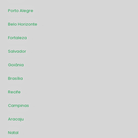
Porto Alegre
132
Belo Horizonte
120
Fortaleza
75
Salvador
70
Goiânia
64
Brasília
59
Recife
55
Campinas
48
Aracaju
31
Natal
30