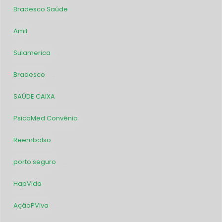
Bradesco Saúde
69
Amil
63
Sulamerica
45
Bradesco
33
SAÚDE CAIXA
32
PsicoMed Convênio
31
Reembolso
28
porto seguro
26
HapVida
25
AçãoPViva
24