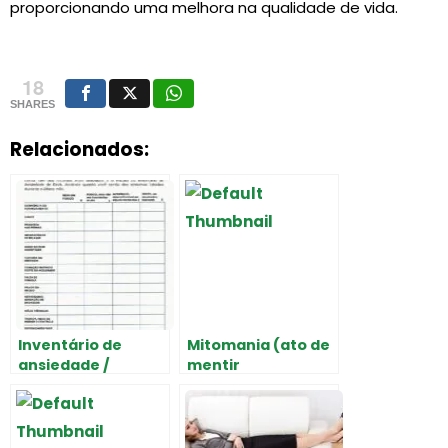
proporcionando uma melhora na qualidade de vida.
18
SHARES
Relacionados:
Inventário de
Mitomania (ato de
ansiedade /
mentir
Psicóloga Gabriela
compulsivamente).
Adler
Como acontece?