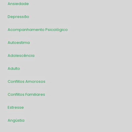
Ansiedade
1902
Depressão
1609
Acompanhamento Psicológico
1416
Autoestima
1300
Adolescência
991
Adulto
987
Conflitos Amorosos
873
Conflitos Familiares
789
Estresse
730
Angústia
729