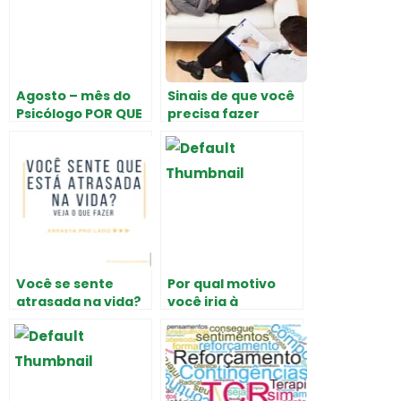
Agosto – mês do
Sinais de que você
Psicólogo POR QUE
precisa fazer
A PSICOTERAPIA
terapia! Quando
NÃO É “APENAS
procurar a ajuda
UMA CONVERSA”?
de um psicólogo
Você se sente
Por qual motivo
atrasada na vida?
você iria à
psicóloga?