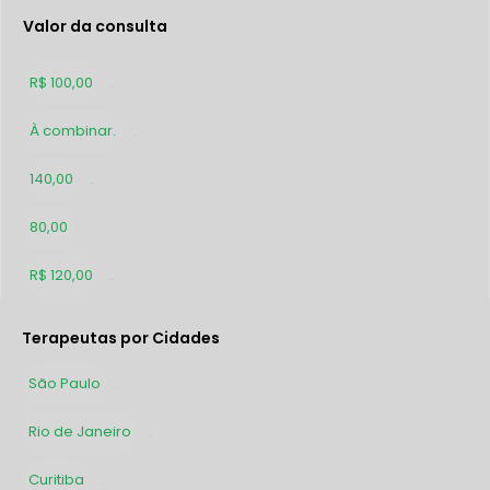
Valor da consulta
R$ 100,00
310
À combinar.
286
140,00
207
80,00
177
R$ 120,00
153
Terapeutas por Cidades
São Paulo
387
Rio de Janeiro
236
Curitiba
142