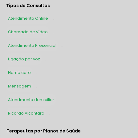
Tipos de Consultas
Atendimento Online
2935
Chamada de vídeo
1627
Atendimento Presencial
1327
Ligação por voz
565
Home care
162
Mensagem
39
Atendmento domiciliar
2
Ricardo Alcantara
1
Terapeutas por Planos de Saúde